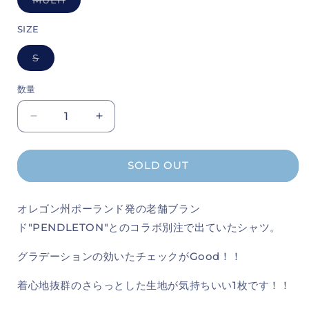
バ
リ
エ
SIZE
ー
シ
ョ
S
バ
ン
リ
は
エ
売
数量
ー
切
シ
れ
ョ
て
Pendleton
Pendleton
ン
い
は
る
S/S
S/S
売
か
Open
Open
切
販
れ
売
Collar
Collar
SOLD OUT
て
で
Check
Check
い
き
る
ま
Shirts
Shirts
か
せ
オレゴン州ポーランド発の老舗ブラン
の
の
販
ん
売
数
数
ド"PENDLETON"とのコラボ別注で出ていたシャツ。
で
き
量
量
ま
グラデーションの効いたチェックがGood！！
を
を
せ
ん
減
増
着心地抜群のさらっとした生地が気持ちいい1枚です！！
ら
や