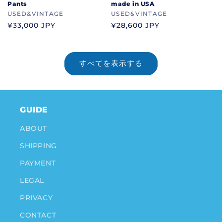
Pants
made in USA
ブ
USED&VINTAGE
ブ
USED&VINTAGE
ラ
ラ
通
¥33,000 JPY
通
¥28,600 JPY
ン
ン
常
常
ド
ド
価
価
格
格
すべてを表示する
GUIDE
ABOUT
SHIPPING
PAYMENT
LEGAL
PRIVACY
CONTACT