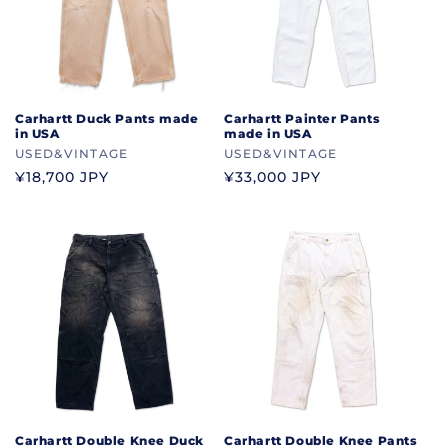
Carhartt Duck Pants made
Carhartt Painter Pants
in USA
made in USA
ブ
USED&VINTAGE
ブ
USED&VINTAGE
ラ
ラ
通
¥18,700 JPY
通
¥33,000 JPY
ン
ン
常
常
ド
ド
価
価
格
格
Carhartt Double Knee Duck
Carhartt Double Knee Pants