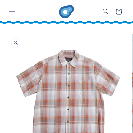
コンテ
カ
ンツに
ー
進む
ト
商品情
報にス
キップ