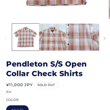
モ
ー
ダ
ル
で
メ
デ
ィ
ア
(1)
(
Pendleton S/S Open
を
開
Collar Check Shirts
く
通
¥11,000 JPY
SOLD OUT
常
税込
価
COLOR
格
MULTI