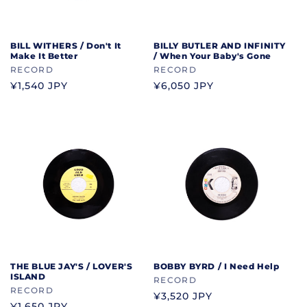
BILL WITHERS / Don't It
BILLY BUTLER AND INFINITY
Make It Better
/ When Your Baby's Gone
ブ
RECORD
ブ
RECORD
ラ
ラ
通
¥1,540 JPY
通
¥6,050 JPY
ン
ン
常
常
ド
ド
価
価
格
格
THE BLUE JAY'S / LOVER'S
BOBBY BYRD / I Need Help
ISLAND
ブ
RECORD
ブ
RECORD
ラ
通
¥3,520 JPY
ラ
通
¥1,650 JPY