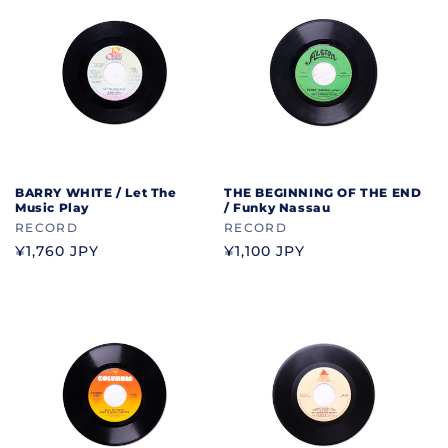
BARRY WHITE / Let The
THE BEGINNING OF THE END
Music Play
/ Funky Nassau
ブ
RECORD
ブ
RECORD
ラ
ラ
通
¥1,760 JPY
通
¥1,100 JPY
ン
ン
常
常
ド
ド
価
価
格
格