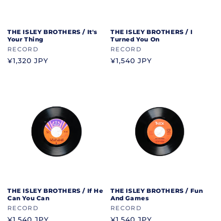
THE ISLEY BROTHERS / It's
THE ISLEY BROTHERS / I
Your Thing
Turned You On
ブ
RECORD
ブ
RECORD
ラ
ラ
通
¥1,320 JPY
通
¥1,540 JPY
ン
ン
常
常
ド
ド
価
価
格
格
THE ISLEY BROTHERS / If He
THE ISLEY BROTHERS / Fun
Can You Can
And Games
ブ
RECORD
ブ
RECORD
ラ
ラ
通
¥1,540 JPY
通
¥1,540 JPY