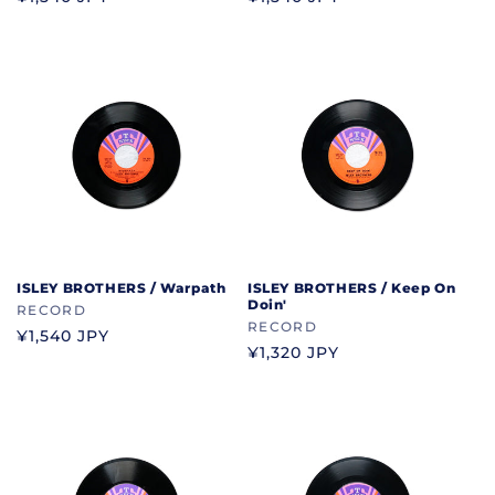
ン
ン
常
常
ド
ド
価
価
格
格
ISLEY BROTHERS / Warpath
ISLEY BROTHERS / Keep On
Doin'
ブ
RECORD
ブ
RECORD
ラ
通
¥1,540 JPY
ラ
通
¥1,320 JPY
ン
常
ン
常
ド
価
ド
価
格
格