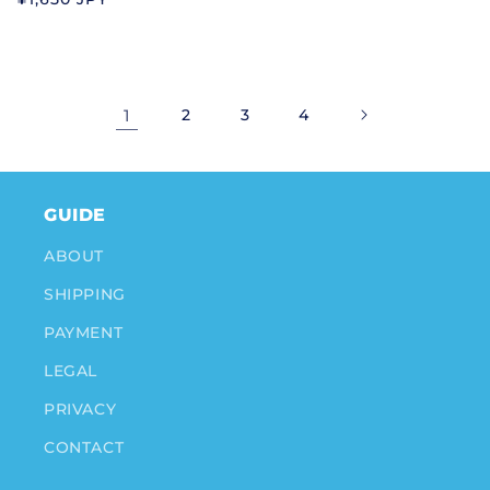
ン
常
ン
常
ド
価
ド
価
格
格
1
2
3
4
GUIDE
ABOUT
SHIPPING
PAYMENT
LEGAL
PRIVACY
CONTACT