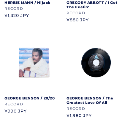
HERBIE MANN / Hijack
GREGORY ABBOTT / I Got
The Feelin'
ブ
RECORD
ブ
RECORD
ラ
通
¥1,320 JPY
ラ
通
¥880 JPY
ン
常
ン
常
ド
価
ド
価
格
格
GEORGE BENSON / 20/20
GEORGE BENSON / The
Greatest Love Of All
ブ
RECORD
ブ
RECORD
ラ
通
¥990 JPY
ラ
通
¥1,980 JPY
ン
常
ン
常
ド
価
ド
価
格