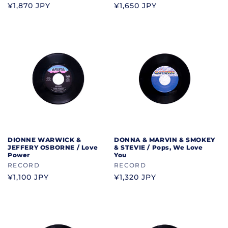
ラ
ラ
通
¥1,870 JPY
通
¥1,650 JPY
ン
ン
常
常
ド
ド
価
価
格
格
DIONNE WARWICK &
DONNA & MARVIN & SMOKEY
JEFFERY OSBORNE / Love
& STEVIE / Pops, We Love
Power
You
ブ
RECORD
ブ
RECORD
ラ
ラ
通
¥1,100 JPY
通
¥1,320 JPY
ン
ン
常
常
ド
ド
価
価
格
格