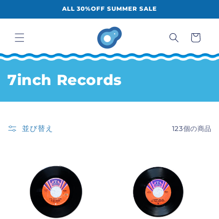
コンテ
ALL 30%OFF SUMMER SALE
ンツに
進む
カ
ー
ト
コ
7inch Records
レ
ク
並び替え
123個の商品
シ
ョ
ン
: