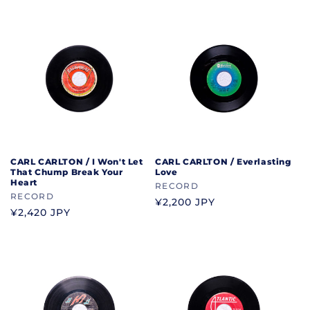
ド
ド
価
価
格
格
CARL CARLTON / I Won't Let
CARL CARLTON / Everlasting
That Chump Break Your
Love
Heart
ブ
RECORD
ブ
RECORD
ラ
通
¥2,200 JPY
ラ
通
¥2,420 JPY
ン
常
ン
常
ド
価
ド
価
格
格