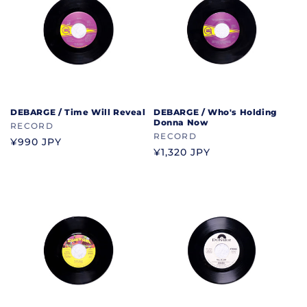
DEBARGE / Time Will Reveal
DEBARGE / Who's Holding
Donna Now
ブ
RECORD
ブ
RECORD
ラ
通
¥990 JPY
ラ
通
¥1,320 JPY
ン
常
ン
常
ド
価
ド
価
格
格