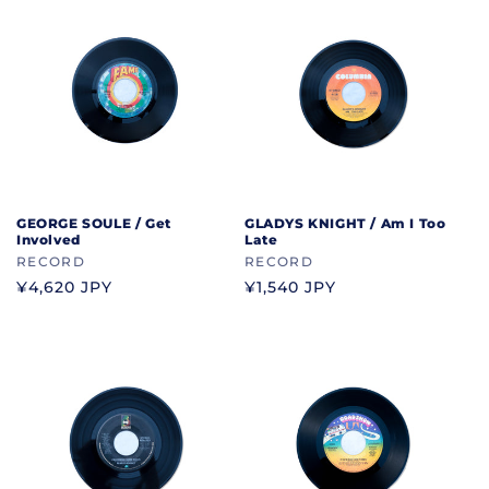
格
GEORGE SOULE / Get
GLADYS KNIGHT / Am I Too
Involved
Late
ブ
RECORD
ブ
RECORD
ラ
ラ
通
¥4,620 JPY
通
¥1,540 JPY
ン
ン
常
常
ド
ド
価
価
格
格