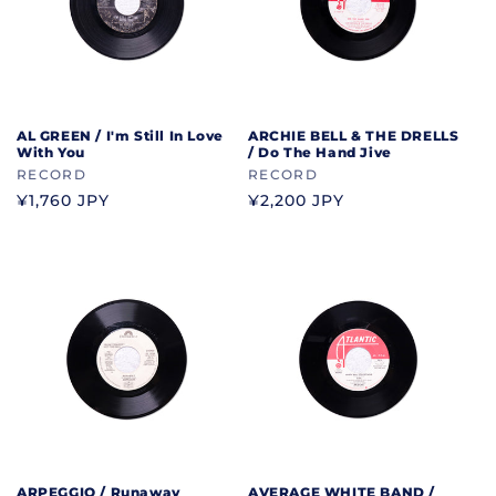
AL GREEN / I'm Still In Love
ARCHIE BELL & THE DRELLS
With You
/ Do The Hand Jive
ブ
RECORD
ブ
RECORD
ラ
ラ
通
¥1,760 JPY
通
¥2,200 JPY
ン
ン
常
常
ド
ド
価
価
格
格
ARPEGGIO / Runaway
AVERAGE WHITE BAND /