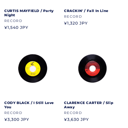
CURTIS MAYFIELD / Party
CRACKIN' / Fall In Line
Night
ブ
RECORD
ブ
RECORD
ラ
通
¥1,320 JPY
ラ
通
¥1,540 JPY
ン
常
ン
常
ド
価
ド
価
格
格
CODY BLACK / I Still Love
CLARENCE CARTER / Slip
You
Away
ブ
RECORD
ブ
RECORD
ラ
ラ
通
¥3,300 JPY
通
¥3,630 JPY
ン
ン
常
常