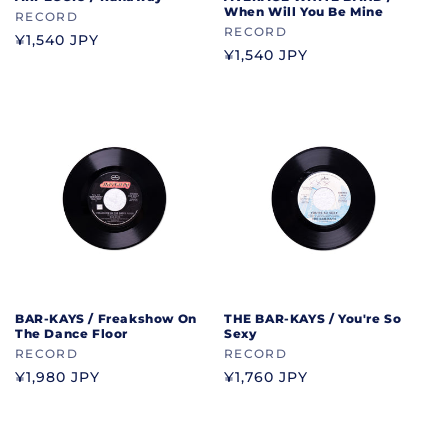
When Will You Be Mine
ブ
RECORD
ブ
RECORD
ラ
通
¥1,540 JPY
ラ
通
¥1,540 JPY
ン
常
ン
常
ド
価
ド
価
格
格
BAR-KAYS / Freakshow On
THE BAR-KAYS / You're So
The Dance Floor
Sexy
ブ
RECORD
ブ
RECORD
ラ
ラ
通
¥1,980 JPY
通
¥1,760 JPY
ン
ン
常
常
ド
ド
価
価
格
格