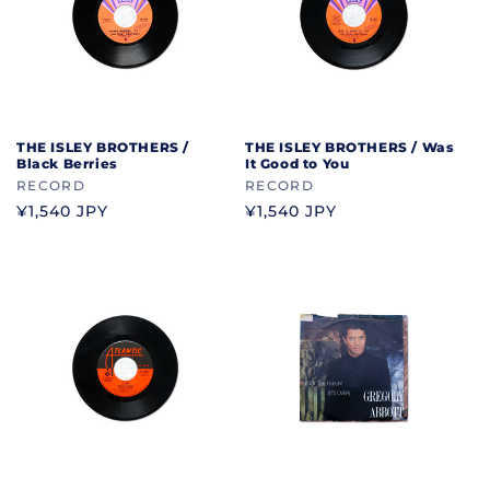
THE ISLEY BROTHERS /
THE ISLEY BROTHERS / Was
Black Berries
It Good to You
ブ
RECORD
ブ
RECORD
ラ
ラ
通
¥1,540 JPY
通
¥1,540 JPY
ン
ン
常
常
ド
ド
価
価
格
格