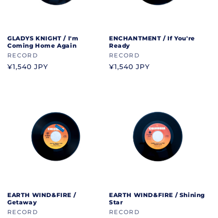
GLADYS KNIGHT / I'm
ENCHANTMENT / If You're
Coming Home Again
Ready
ブ
RECORD
ブ
RECORD
ラ
ラ
通
¥1,540 JPY
通
¥1,540 JPY
ン
ン
常
常
ド
ド
価
価
格
格
EARTH WIND&FIRE /
EARTH WIND&FIRE / Shining
Getaway
Star
ブ
RECORD
ブ
RECORD