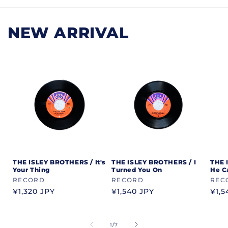
NEW ARRIVAL
THE ISLEY BROTHERS / It's
THE ISLEY BROTHERS / I
THE 
Your Thing
Turned You On
He C
ブ
RECORD
ブ
RECORD
ブ
REC
ラ
通
¥1,320 JPY
ラ
通
¥1,540 JPY
ラ
通
¥1,5
常
常
常
ン
ン
ン
価
価
価
ド
ド
ド
格
格
格
の
1
/
7