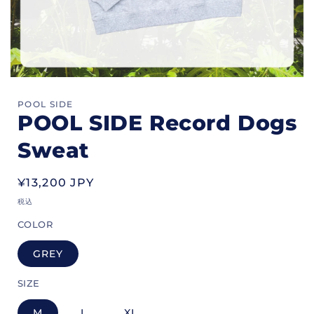
POOL SIDE
POOL SIDE Record Dogs
Sweat
通
¥13,200 JPY
常
税込
価
COLOR
格
GREY
SIZE
M
L
XL