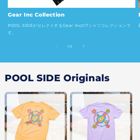
Gear Inc Collection
POOL SIDEがセレクトするGear IncのTシャツコレクションで
す。
の
1
/
3
POOL SIDE Originals