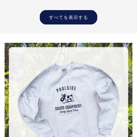
ン
価
ド
価
格
ド
格
すべてを表示する