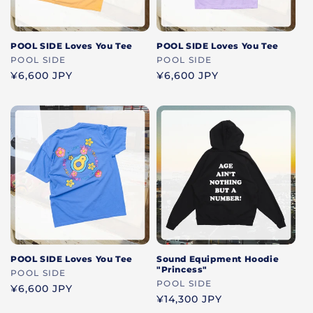
POOL SIDE Loves You Tee
POOL SIDE Loves You Tee
ブ
POOL SIDE
ブ
POOL SIDE
ラ
通
¥6,600 JPY
ラ
通
¥6,600 JPY
常
常
ン
ン
価
価
ド
ド
格
格
POOL SIDE Loves You Tee
Sound Equipment Hoodie
"Princess"
ブ
POOL SIDE
ブ
POOL SIDE
ラ
通
¥6,600 JPY
ラ
通
¥14,300 JPY
常
ン
常