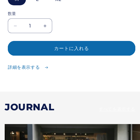
数量
POOL
POOL
SIDE
SIDE
Record
Record
Dogs
Dogs
カートに入れる
Sweat
Sweat
の
の
詳細を表示する
数
数
量
量
を
を
減
増
ら
や
JOURNAL
す
す
すべてを表示する