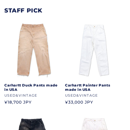
STAFF PICK
Carhartt Duck Pants made
Carhartt Painter Pants
in USA
made in USA
ブ
USED&VINTAGE
ブ
USED&VINTAGE
ラ
ラ
通
¥18,700 JPY
通
¥33,000 JPY
ン
ン
常
常
ド
ド
価
価
格
格