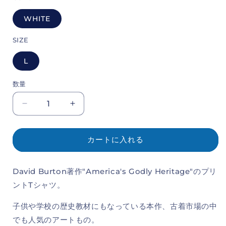
格
WHITE
SIZE
L
数量
America&#39;s
America&#39;s
Godly
Godly
Heritage
Heritage
Tee
Tee
カートに入れる
の
の
数
数
David Burton著作"America's Godly Heritage"のプリ
量
量
ントTシャツ。
を
を
減
増
子供や学校の歴史教材にもなっている本作、古着市場の中
ら
や
でも人気のアートもの。
す
す