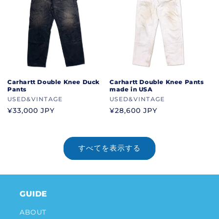
Carhartt Double Knee Duck
Carhartt Double Knee Pants
Pants
made in USA
ブ
USED&VINTAGE
ブ
USED&VINTAGE
ラ
ラ
通
¥33,000 JPY
通
¥28,600 JPY
ン
ン
常
常
ド
ド
価
価
格
格
すべてを表示する
GUIDE
ABOUT