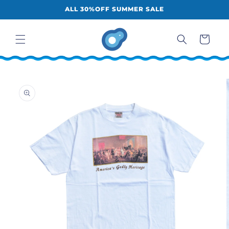
コンテ
ALL 30%OFF SUMMER SALE
ンツに
進む
カ
ー
ト
商品情
報にス
キップ