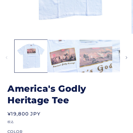
モ
ー
ダ
ル
で
メ
デ
ィ
ア
(1)
(
America's Godly
を
開
Heritage Tee
く
通
¥19,800 JPY
常
税込
価
COLOR