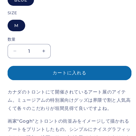
SIZE
M
数量
A
A
Starry
Starry
Night
Night
In
In
カートに入れる
Toronto
Toronto
Print
Print
カナダのトロントにて開催されているアート展のアイテ
Tee
Tee
の
の
ム。ミュージアムの特別展向けグッズは界隈で割と人気高
数
数
くて各々のこだわりが垣間見得て良いですよね。
量
量
を
を
画家"Gogh"とトロントの街並みをイメージして描かれる
減
増
アートをプリントしたもの。シンプルにナイスグラフィッ
ら
や