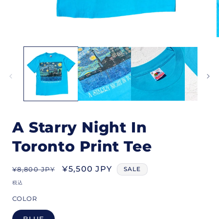
モ
ー
ダ
ル
で
メ
デ
ィ
ア
(1)
(
A Starry Night In
を
開
Toronto Print Tee
く
通
セ
¥5,500 JPY
¥8,800 JPY
SALE
常
ー
税込
価
ル
COLOR
格
価
格
BLUE