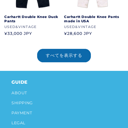
Carhartt Double Knee Duck
Carhartt Double Knee Pants
Pants
made in USA
ブ
USED&VINTAGE
ブ
USED&VINTAGE
ラ
ラ
通
¥33,000 JPY
通
¥28,600 JPY
ン
ン
常
常
ド
ド
価
価
格
格
すべてを表示する
GUIDE
ABOUT
SHIPPING
PAYMENT
LEGAL