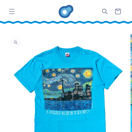
コンテ
カ
ンツに
ー
進む
ト
商品情
報にス
キップ