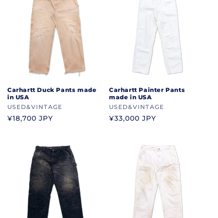
Carhartt Duck Pants made
Carhartt Painter Pants
in USA
made in USA
ブ
USED&VINTAGE
ブ
USED&VINTAGE
ラ
ラ
通
¥18,700 JPY
通
¥33,000 JPY
ン
ン
常
常
ド
ド
価
価
格
格