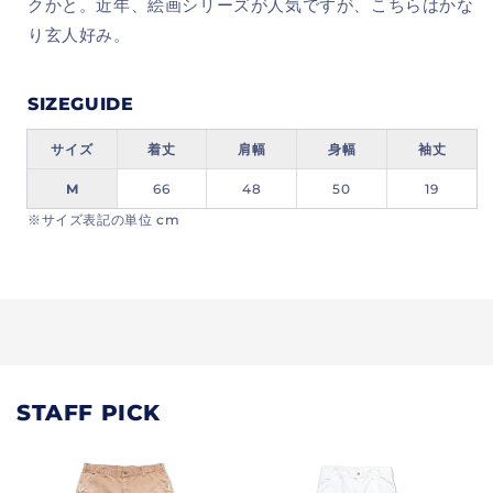
クかと。近年、絵画シリーズが人気ですが、こちらはかな
す
す
り玄人好み。
SIZEGUIDE
サイズ
着丈
肩幅
身幅
袖丈
M
66
48
50
19
※サイズ表記の単位 cm
STAFF PICK