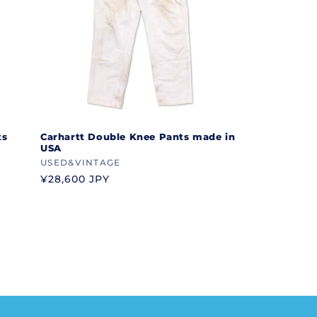
ts
Carhartt Double Knee Pants made in
USA
ブ
USED&VINTAGE
ラ
通
¥28,600 JPY
常
ン
価
ド
格