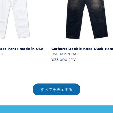
nter Pants made in USA
Carhartt Double Knee Duck Pan
GE
ブ
USED&VINTAGE
ラ
通
¥33,000 JPY
常
ン
価
ド
格
すべてを表示する