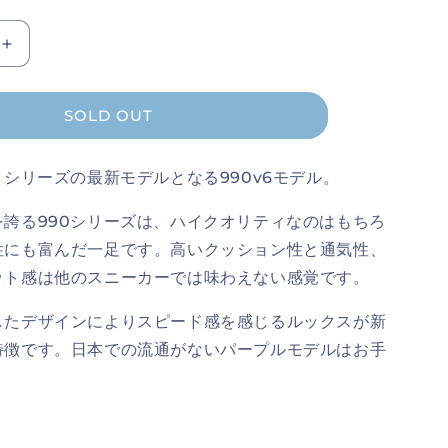
エ
エ
ー
ー
シ
シ
ョ
ョ
New
ン
ン
は
は
Balance
売
売
990v6
切
切
れ
れ
SOLD OUT
の
て
て
数
い
い
る
る
量
か
か
」シリーズの最新モデルとなる990v6モデル。
販
販
を
売
売
で
で
増
を誇る990シリーズは、ハイクオリティなのはもちろ
き
き
や
ま
ま
性にも富んだ一足です。高いクッション性と通気性、
せ
せ
す
ん
ん
ット感は他のスニーカーでは味わえない感覚です。
したデザインによりスピード感を感じるルックスが新
特徴です。日本での流通がないパープルモデルはお手