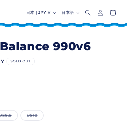
ロ
カ
グ
国
言
ー
日本 | JPY ¥
日本語
イ
語
ト
ン
Balance 990v6
PY
SOLD OUT
US9.5
US10
バ
バ
リ
リ