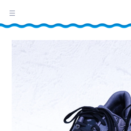
コンテ
ンツに
進む
商品情
報にス
キップ