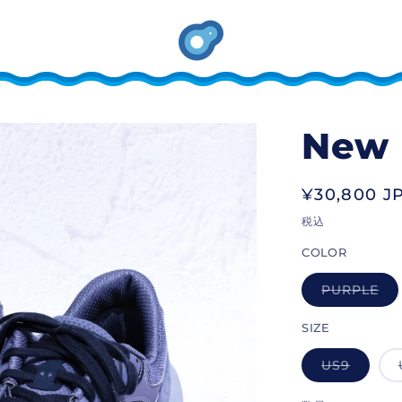
New 
通
¥30,800 J
常
税込
価
COLOR
格
PURPLE
バ
リ
エ
SIZE
ー
シ
ョ
US9
バ
ン
リ
は