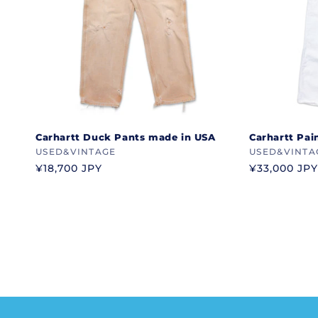
Carhartt Duck Pants made in USA
Carhartt Pai
ブ
USED&VINTAGE
ブ
USED&VINTA
ラ
通
¥18,700 JPY
ラ
通
¥33,000 JPY
常
常
ン
ン
価
価
ド
ド
格
格