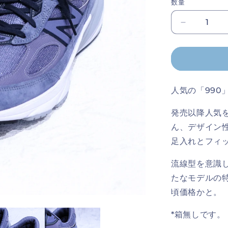
エ
売
数量
ー
切
シ
れ
ョ
て
New
ン
い
は
る
Balance
売
か
990v6
切
販
れ
売
の
て
で
数
い
き
る
ま
量
か
せ
人気の「990
販
ん
を
売
で
減
発売以降人気
き
ら
ま
ん、デザイン
せ
す
ん
足入れとフィ
流線型を意識
たなモデルの
頃価格かと。
*箱無しです。