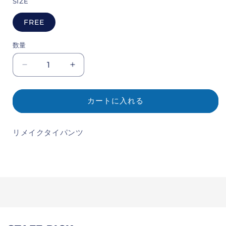
SIZE
FREE
数量
Remake
Remake
Thai
Thai
Pants
Pants
カートに入れる
の
の
数
数
量
量
リメイクタイパンツ
を
を
減
増
ら
や
す
す