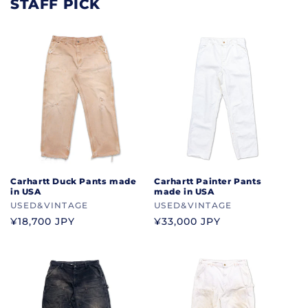
STAFF PICK
Carhartt Duck Pants made
Carhartt Painter Pants
in USA
made in USA
ブ
USED&VINTAGE
ブ
USED&VINTAGE
ラ
ラ
通
¥18,700 JPY
通
¥33,000 JPY
ン
ン
常
常
ド
ド
価
価
格
格