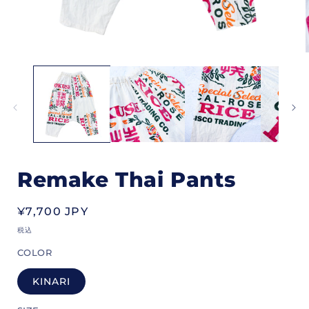
モ
ー
ダ
ル
で
メ
デ
ィ
ア
(1)
(
Remake Thai Pants
を
開
く
通
¥7,700 JPY
常
税込
価
COLOR
格
KINARI