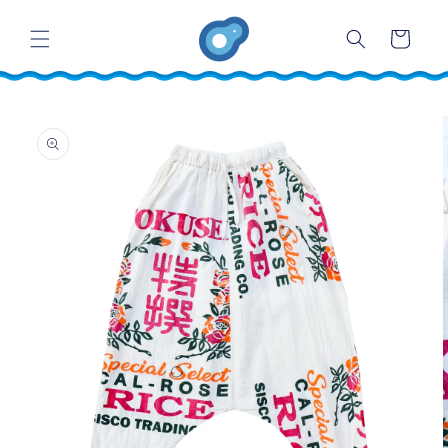
コンテ
カ
ンツに
ー
進む
ト
商品情
報にス
キップ