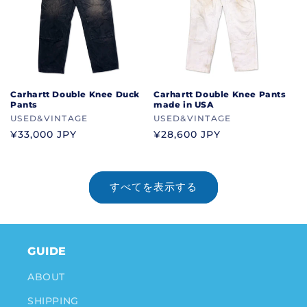
Carhartt Double Knee Duck
Carhartt Double Knee Pants
Pants
made in USA
ブ
USED&VINTAGE
ブ
USED&VINTAGE
ラ
ラ
通
¥33,000 JPY
通
¥28,600 JPY
ン
ン
常
常
ド
ド
価
価
格
格
すべてを表示する
GUIDE
ABOUT
SHIPPING